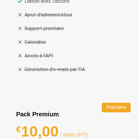
Liaison avec Discord
Ajout d'administrateur
Support prioritaire
Calendrier
Accès à l’API
Génération d’e‑mails par l’IA
Populaire
Pack Premium
10,00
€
/ mois (HT)